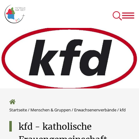
Kirchen
Mens
& Einrichtungen
& Gru
& Seelsorgeangebot des P
Startseite
/
Menschen & Gruppen
/
Erwachsenenverbände
/
kfd
kfd
-
katholische