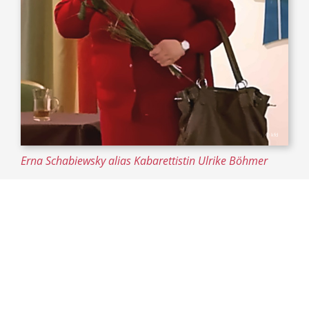
© kfd
Erna Schabiewsky alias Kabarettistin Ulrike Böhmer