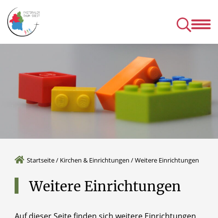
Kirchen
Mens
& Einrichtungen
& Gru
& Seelsorgeangebot des P
Startseite
/
Kirchen & Einrichtungen
/
Weitere Einrichtungen
Weitere
Einrichtungen
Auf dieser Seite finden sich weitere Einrichtungen,