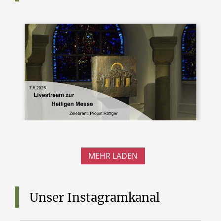
MEHR LADEN
Unser
Instagramkanal
Die Feier der
Heiligen