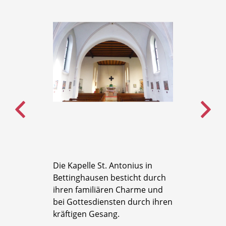
ingabe an
Die Kapelle St. Antonius in
Der heili
ucher des
Bettinghausen besticht durch
Antonius 
bet ein.
ihren familiären Charme und
Antonius 
bei Gottesdiensten durch ihren
genannt) 
kräftigen Gesang.
Kapelle i