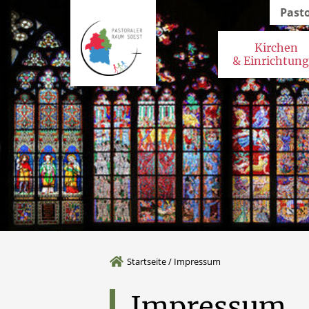
Past
Kirchen
& Einrichtun
Startseite
/
Impressum
Impressum