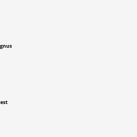
agnus
est