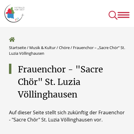
Kirchen
Mens
& Einrichtungen
& Gru
& Seelsorgeangebot des P
Startseite
/
Musik & Kultur
/
Chöre
/
Frauenchor – „Sacre Chör“ St.
Luzia Völlinghausen
Frauenchor
-
"Sacre
Chör"
St.
Luzia
Völlinghausen
Auf dieser Seite stellt sich zukünftig der Frauenchor
- "Sacre Chör" St. Luzia Völlinghausen vor.