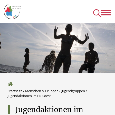
Kirchen
Mens
& Einrichtungen
& Gru
& Seelsorgeangebot des P
Startseite
/
Menschen & Gruppen
/
Jugendgruppen
/
Jugendaktionen im PR-Soest
Jugendaktionen
im