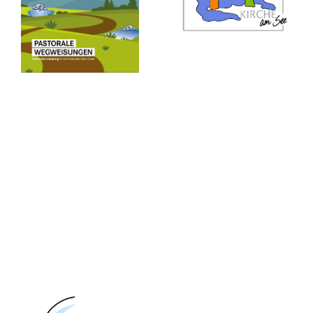
Chaosspiel und der Name war Programm.
In Gruppen mit selbst bemalten T- Shirts
rannten wir über die Wiese. Scheinbar
hatten die Krokodile den größten Hunger
auf den Sieg. Und so gewannen sie mit
einem knappen Vorsprung.
Nach dem Mittagessen bereiteten wir den
Gottesdienst vor. Danach wanderte eine
Gruppe zum Eisessen in die Ortschaft.
Dieser Weg war für manche zu
anstrengend. Es ging hoch und runter.
Aber dies war kein Vergleich zu dem, was
am nächsten Tag folgen sollte.
Allein, ausgesetzt in der Wildnis, mit GPS-
Geräten und Karten bahnten wir uns in
Gruppen den Weg zum Freibad. Wie ist es
Deiner Gruppe ergangen? Wie war die
Freude groß, als das Team „Pa fjale“ zuerst