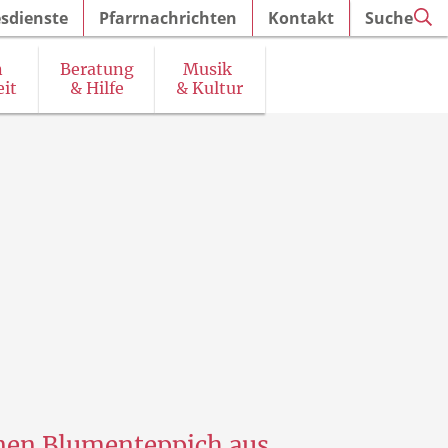
sdienste
Pfarrnachrichten
Kontakt
Suche
n
Beratung
Musik
it
& Hilfe
& Kultur
irchenführungen und Ausstellungen
inen Blumenteppich aus