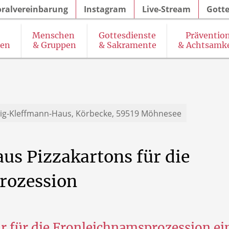
oralvereinbarung
Instagram
Live-Stream
Gotte
Menschen
Gottesdienste
Präventio
gen
& Gruppen
& Sakramente
& Achtsamke
& Seelsorgeangebot des Pastoralteams
SkF (Sozialdienst katholischer Frauen)
K
ig-Kleffmann-Haus,
Körbecke, 59519 Möhnesee
aus
Pizzakartons
für
die
rozession
r für die Fronleichnamsprozession e