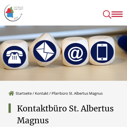
Kirchen
Mens
& Einrichtungen
& Gru
& Seelsorgeangebot des P
Startseite
/
Kontakt
/
Pfarrbüro St. Albertus Magnus
Kontaktbüro
St.
Albertus
Magnus