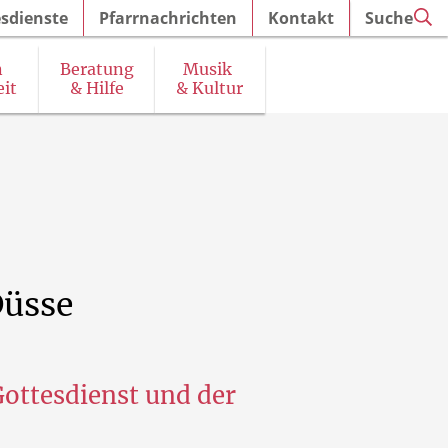
sdienste
Pfarrnachrichten
Kontakt
Suche
n
Beratung
Musik
it
& Hilfe
& Kultur
irchenführungen und Ausstellungen
üsse
Gottesdienst und der