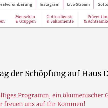
oralvereinbarung
Instagram
Live-Stream
Gotte
Menschen
Gottesdienste
Präventio
gen
& Gruppen
& Sakramente
& Achtsamke
& Seelsorgeangebot des Pastoralteams
SkF (Sozialdienst katholischer Frauen)
K
ag
der
Schöpfung
auf
Haus
D
lfältiges Programm, ein ökumenischer 
r freuen uns auf Ihr Kommen!