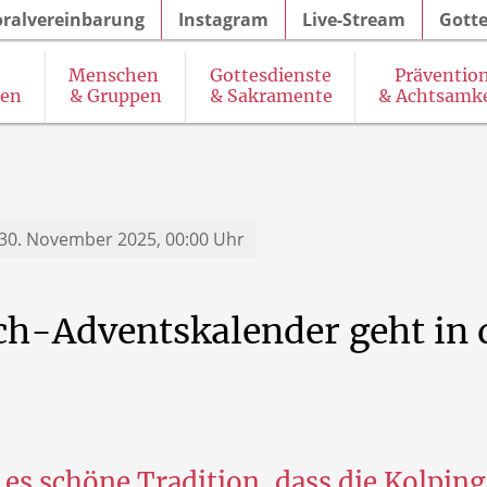
oralvereinbarung
Instagram
Live-Stream
Gotte
Menschen
Gottesdienste
Präventio
gen
& Gruppen
& Sakramente
& Achtsamke
& Seelsorgeangebot des Pastoralteams
SkF (Sozialdienst katholischer Frauen)
K
30. November 2025, 00:00 Uhr
h-Adventskalender
geht
in
 es schöne Tradition, dass die Kolpin