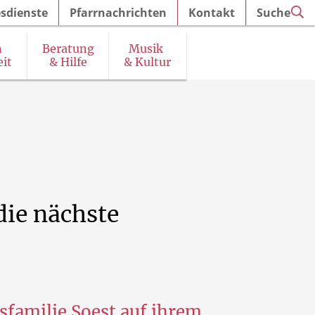
sdienste
Pfarrnachrichten
Kontakt
Suche
n
Beratung
Musik
it
& Hilfe
& Kultur
irchenführungen und Ausstellungen
die
nächste
gsfamilie Soest auf ihrem