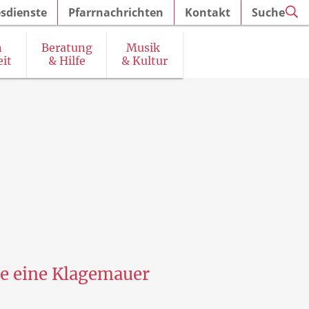
sdienste
Pfarrnachrichten
Kontakt
Suche
n
Beratung
Musik
it
& Hilfe
& Kultur
irchenführungen und Ausstellungen
ne eine Klagemauer