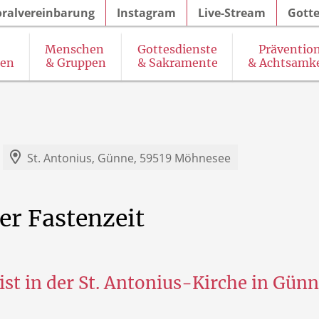
oralvereinbarung
Instagram
Live-Stream
Gotte
Menschen
Gottesdienste
Präventio
gen
& Gruppen
& Sakramente
& Achtsamke
& Seelsorgeangebot des Pastoralteams
SkF (Sozialdienst katholischer Frauen)
K
St. Antonius,
Günne, 59519 Möhnesee
er
Fastenzeit
ist in der St. Antonius-Kirche in Gün