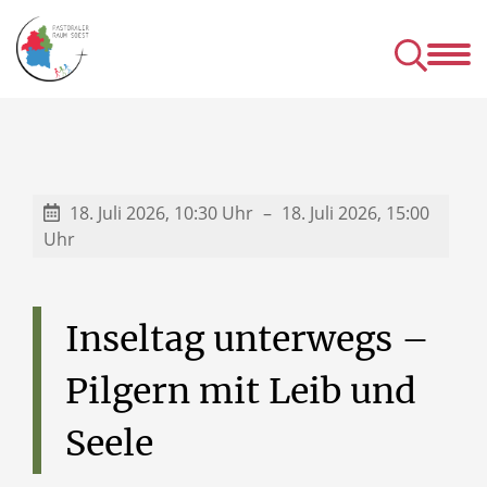
Kirchen
Mens
& Einrichtungen
& Gru
& Seelsorgeangebot des P
18. Juli 2026, 10:30 Uhr
18. Juli 2026, 15:00
Uhr
Inseltag
unterwegs
–
Pilgern
mit
Leib
und
Seele