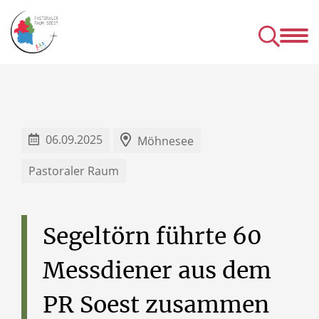
Kirchen
Mens
& Einrichtungen
& Gru
& Seelsorgeangebot des P
06.09.2025
Möhnesee
Pastoraler Raum
Segeltörn
führte
60
Messdiener
aus
dem
PR
Soest
zusammen