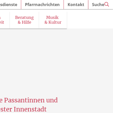
sdienste
Pfarrnachrichten
Kontakt
Suche
n
Beratung
Musik
it
& Hilfe
& Kultur
irchenführungen und Ausstellungen
ie Passantinnen und
ester Innenstadt