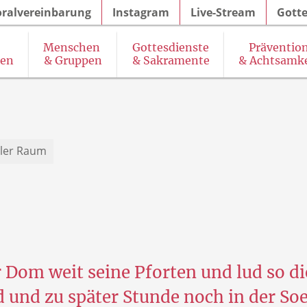
oralvereinbarung
Instagram
Live-Stream
Gotte
Menschen
Gottesdienste
Präventio
gen
& Gruppen
& Sakramente
& Achtsamke
& Seelsorgeangebot des Pastoralteams
SkF (Sozialdienst katholischer Frauen)
K
aler Raum
 Dom weit seine Pforten und lud so d
 und zu später Stunde noch in der So