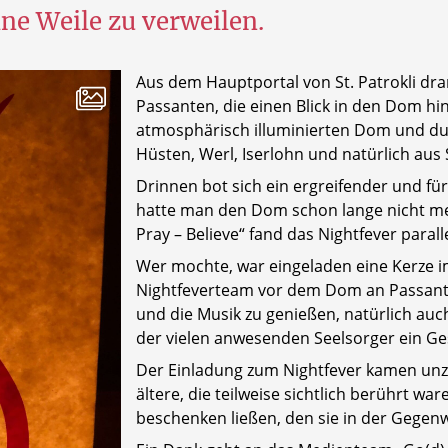
ne Weile zu verweilen.
Aus dem Hauptportal von St. Patrokli dr
Passanten, die einen Blick in den Dom h
atmosphärisch illuminierten Dom und du
Hüsten, Werl, Iserlohn und natürlich aus 
Drinnen bot sich ein ergreifender und für
hatte man den Dom schon lange nicht me
Pray – Believe“ fand das Nightfever parall
Wer mochte, war eingeladen eine Kerze 
Nightfeverteam vor dem Dom an Passant
und die Musik zu genießen, natürlich a
der vielen anwesenden Seelsorger ein Ge
Der Einladung zum Nightfever kamen unz
ältere, die teilweise sichtlich berührt 
beschenken ließen, den sie in der Gegen