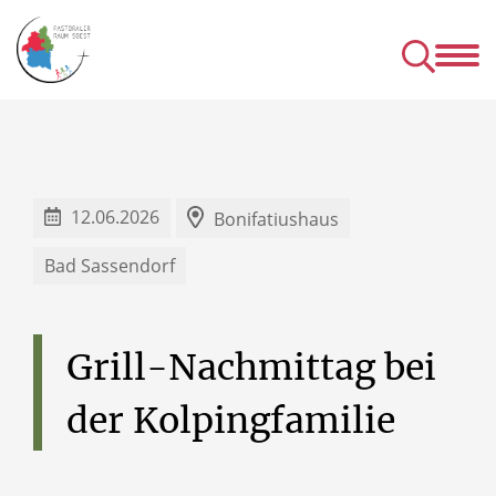
Kirchen
Mens
& Einrichtungen
& Gru
& Seelsorgeangebot des P
12.06.2026
Bonifatiushaus
Bad Sassendorf
Grill-Nachmittag
bei
der
Kolpingfamilie