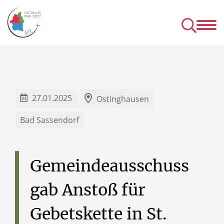
Kirchen
Mens
& Einrichtungen
& Gru
& Seelsorgeangebot des P
27.01.2025
Ostinghausen
Bad Sassendorf
Gemeindeausschuss
gab
Anstoß
für
Gebetskette
in
St.