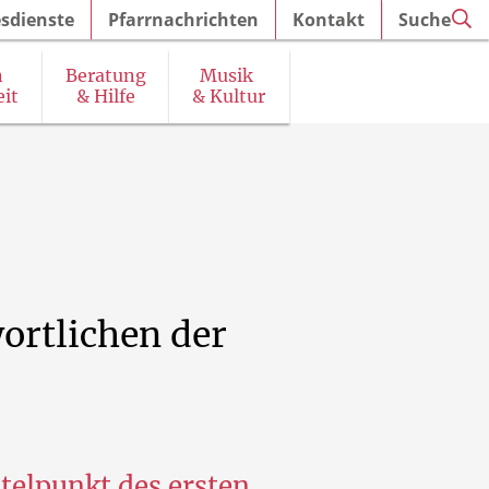
sdienste
Pfarrnachrichten
Kontakt
Suche
n
Beratung
Musik
it
& Hilfe
& Kultur
irchenführungen und Ausstellungen
ortlichen
der
telpunkt des ersten