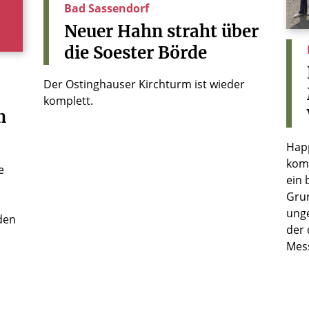
Bad Sassendorf
Neuer
Hahn
straht
über
die
Soester
Börde
Der Ostinghauser Kirchturm ist wieder
komplett.
m
Happ
komi
e
ein 
Gru
ung
den
der 
Mess