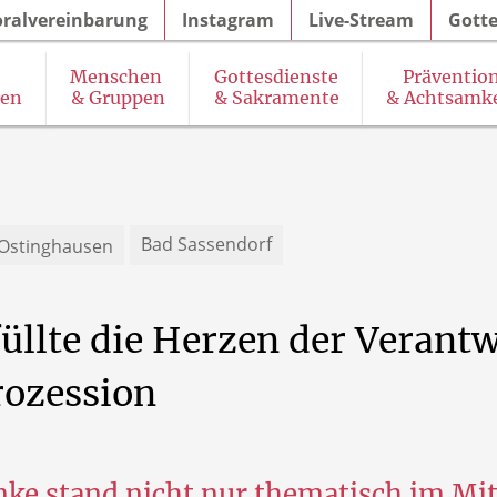
oralvereinbarung
Instagram
Live-Stream
Gotte
Menschen
Gottesdienste
Präventio
gen
& Gruppen
& Sakramente
& Achtsamke
& Seelsorgeangebot des Pastoralteams
SkF (Sozialdienst katholischer Frauen)
K
Bad Sassendorf
 Ostinghausen
üllte
die
Herzen
der
Verantw
rozession
ke stand nicht nur thematisch im Mit