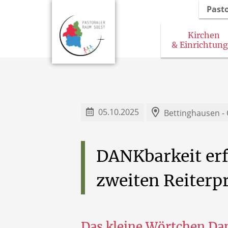
Past
Kirchen
& Einrichtun
05.10.2025
Bettinghausen -
DANKbarkeit
erf
zweiten
Reiterp
Das kleine Wörtchen Dan