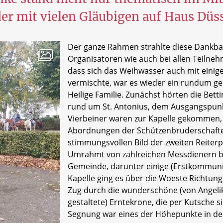
er mit vielen Gläubigen auf Haus Düss
Der ganze Rahmen strahlte diese Dankbar
Organisatoren wie auch bei allen Teiln
dass sich das Weihwasser auch mit eini
vermischte, war es wieder ein rundum ge
Heilige Familie. Zunächst hörten die Be
rund um St. Antonius, dem Ausgangspunkt
Vierbeiner waren zur Kapelle gekommen,
Abordnungen der Schützenbruderschafte
stimmungsvollen Bild der zweiten Reiter
Umrahmt von zahlreichen Messdienern be
Gemeinde, darunter einige (Erstkommunio
Kapelle ging es über die Woeste Richtun
Zug durch die wunderschöne (von Angel
gestaltete) Erntekrone, die per Kutsche 
Segnung war eines der Höhepunkte in der 