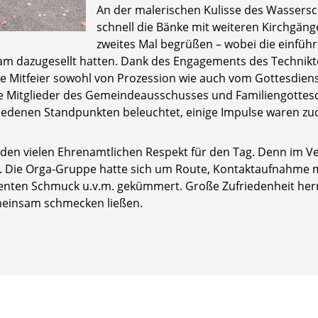
An der malerischen Kulisse des Wassers
schnell die Bänke mit weiteren Kirchgänge
zweites Mal begrüßen – wobei die einfüh
eam dazugesellt hatten. Dank des Engagements des Technik
e Mitfeier sowohl von Prozession wie auch vom Gottesdiens
ge Mitglieder des Gemeindeausschusses und Familiengottesd
edenen Standpunkten beleuchtet, einige Impulse waren zu
den vielen Ehrenamtlichen Respekt für den Tag. Denn im Ver
en. Die Orga-Gruppe hatte sich um Route, Kontaktaufnahme m
enten Schmuck u.v.m. gekümmert. Große Zufriedenheit herrs
meinsam schmecken ließen.