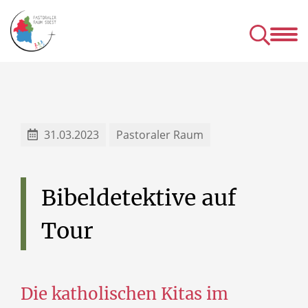
Kirchen
Mens
& Einrichtungen
& Gru
& Seelsorgeangebot des P
31.03.2023
Pastoraler Raum
Bibeldetektive
auf
Tour
Die katholischen Kitas im