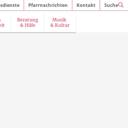
sdienste
Pfarrnachrichten
Kontakt
Suche
n
Beratung
Musik
it
& Hilfe
& Kultur
irchenführungen und Ausstellungen