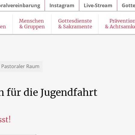
oralvereinbarung
Instagram
Live-Stream
Gotte
Menschen
Gottesdienste
Präventio
gen
& Gruppen
& Sakramente
& Achtsamke
& Seelsorgeangebot des Pastoralteams
SkF (Sozialdienst katholischer Frauen)
K
Pastoraler Raum
n
für
die
Jugendfahrt
sst!