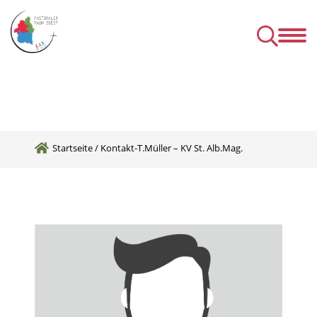
Kirchen
Mens
& Einrichtungen
& Gru
& Seelsorgeangebot des P
Startseite
/
Kontakt-T.Müller – KV St. Alb.Mag.